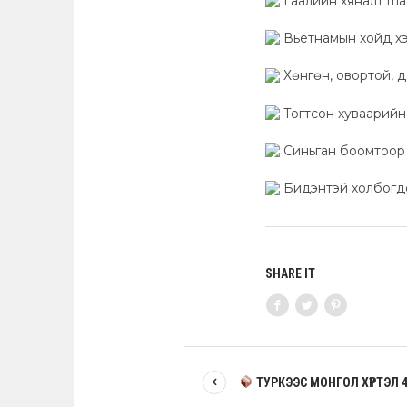
Гаалийн хяналт шал
Вьетнамын хойд хэ
Хөнгөн, овортой, д
Тогтсон хуваарийн
Синьган боомтоор д
Бидэнтэй холбогдо
SHARE IT
ТУРКЭЭС МОНГОЛ ХҮРТЭЛ 