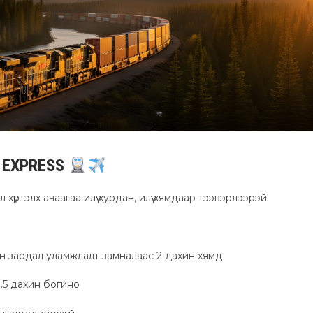
 EXPRESS
үртэлх ачаагаа илүү хурдан, илүү хямдаар тээвэрлээрэй!
н зардал уламжлалт замналаас 2 дахин хямд
.5 дахин богино