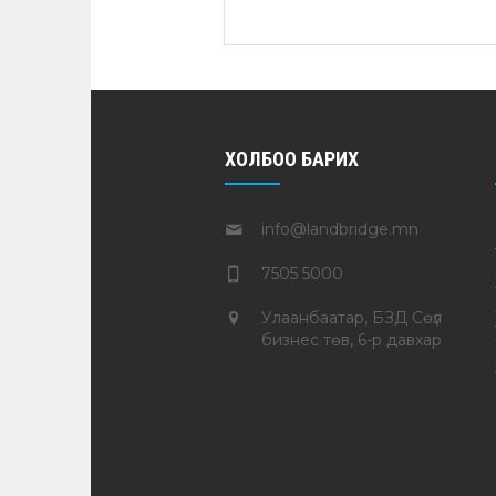
ХОЛБОО БАРИХ
info@landbridge.mn
7505 5000
Улаанбаатар, БЗД Сөүл
бизнес төв, 6-р давхар