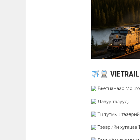
VIETRAIL
Вьетнамаас Монгол х
Давуу талууд:
Тн тутмын тээврий
Тээврийн хугацаа 1