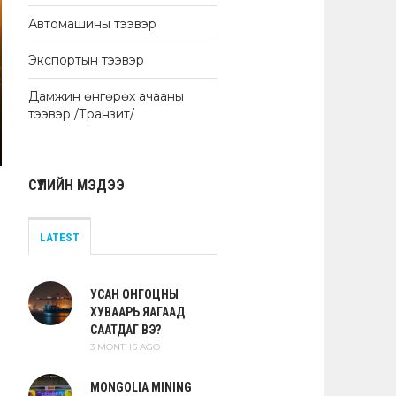
Автомашины тээвэр
Экспортын тээвэр
Дамжин өнгөрөх ачааны
тээвэр /Транзит/
СҮҮЛИЙН МЭДЭЭ
LATEST
УСАН ОНГОЦНЫ
ХУВААРЬ ЯАГААД
СААТДАГ ВЭ?
3 MONTHS AGO
MONGOLIA MINING