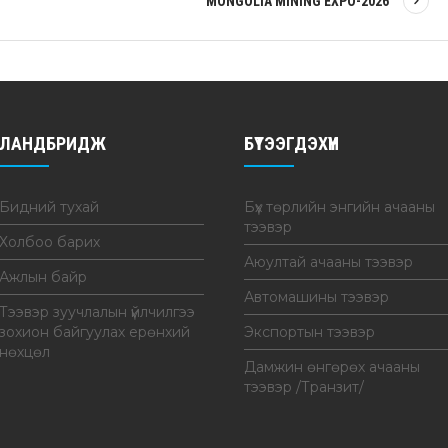
MONGOLIA MINING EXPO-2026
ЛАНДБРИДЖ
БҮТЭЭГДЭХҮҮН
Бидний тухай
Бүх төрлийн энгийн ачааны
тээвэр
Холбоо барих
Аюултай ачааны тээвэр
Ажлын байр
Автомашины тээвэр
Тээвэр зуучлалын үйлчилгээ
зохион байгуулах ерөнхий
Экспортын тээвэр
нөхцөл
Дамжин өнгөрөх ачааны
тээвэр /Транзит/