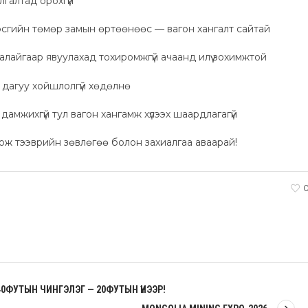
галтад орохгүй
сгийн төмөр замын өртөөнөөс — вагон хангалт сайтай
алайгаар явуулахад тохиромжгүй ачаанд илүү зохимжтой
 дагуу хойшлолгүй хөдөлнө
амжихгүй тул вагон хангамж хүлээх шаардлагагүй
ж тээврийн зөвлөгөө болон захиалгаа аваарай!
40ФУТЫН ЧИНГЭЛЭГ — 20ФУТЫН ҮНЭЭР!