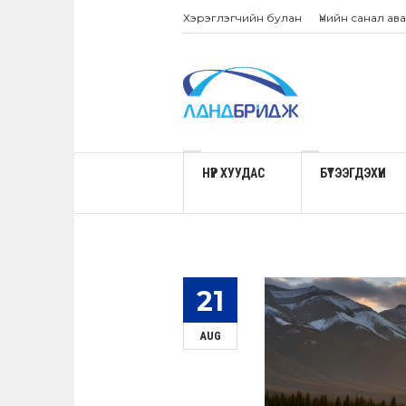
Хэрэглэгчийн булан
Үнийн санал ава
НҮҮР ХУУДАС
БҮТЭЭГДЭХҮҮН
21
AUG