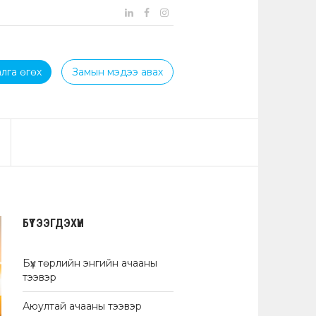
лга өгөх
Замын мэдээ авах
БҮТЭЭГДЭХҮҮН
Бүх төрлийн энгийн ачааны
тээвэр
Аюултай ачааны тээвэр