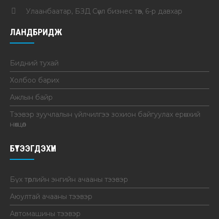
Улаанбаатар, БЗД Сөүл бизнес төв, 6-р давхар
ЛАНДБРИДЖ
Бидний тухай
Холбоо барих
Ажлын байр
Тээвэр зуучлалын үйлчилгээ зохион байгуулах ерөнхий
нөхцөл
БҮТЭЭГДЭХҮҮН
Бүх төрлийн энгийн ачааны тээвэр
Аюултай ачааны тээвэр
Автомашины тээвэр