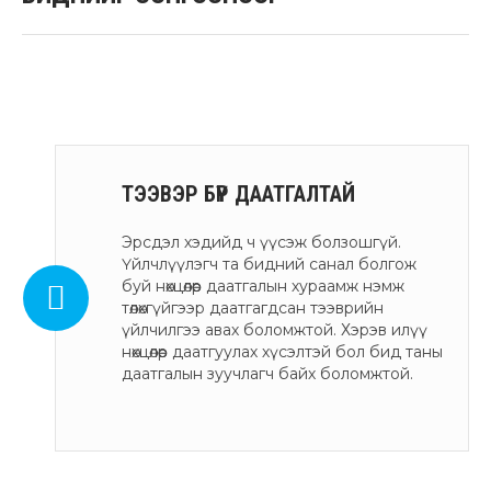
ТЭЭВЭР БҮР ДААТГАЛТАЙ
Эрсдэл хэдийд ч үүсэж болзошгүй.
Үйлчлүүлэгч та бидний санал болгож
буй нөхцөлөөр даатгалын хураамж нэмж
төлөхгүйгээр даатгагдсан тээврийн
үйлчилгээ авах боломжтой. Хэрэв илүү
нөхцөлөөр даатгуулах хүсэлтэй бол бид таны
даатгалын зуучлагч байх боломжтой.