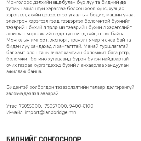
Монголоос дэлхийн өнцөг булан бүр лүү та бидний өдөр
тутмын зайлшгүй хэрэглээ болсон хоол хүнс, хувцас
хэрэглэл, ахуйн цэвэрлэгээ угаалгын бодис, машин унаа,
электрон хэрэгсэл гээд тээвэрлэх боломжтой бүхнийг
тээврийн бүхий л төрлөөр мөн тээврийн бүхий л хэрэгслийг
ашиглан мэргэжлийн өндөр түвшинд гүйцэтгэж байна.
Монголын импорт, экспорт, транзит ямар ч ачаа бай та
бидэн лүү хандахад л хангалттай. Манай туршлагатай
баг хамт олон таны ачааг хамгийн боломжит бага өртөгөөр,
боломжит богино хугацаанд бүрэн бүтэн найдвартай
очих газраа хүргэгдэхэд бүхий л анхаарлаа хандуулан
ажиллаж байна.
Бидэнтэй холбогдон тээвэрлэлтийн талаар дэлгэрэнгүй
зөвлөгөө, мэдээлэл аваарай.
Утас: 75055000, 75057000, 9400-6100
И-мэйл: import@landbridge.mn
БИДНИЙГ
СОНГОСНООР