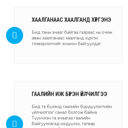
ХААЛГАНААС ХААЛГАНД ХҮРГЭНЭ
Бид таны ачааг байгаа газраас нь очиж
аван хаалганаас хаалганд хүргэх
тээвэрлэлтийг зохион байгуулдаг.
ГААЛИЙН ИЖ БҮРЭН ҮЙЛЧИЛГЭЭ
Бид та бүхэнд гаалийн бүрдүүлэлтийн
үйлчилгээг санал болгож байна.
Түүнчлэн та ачаагаа гаалийн
байгууллагад мэдүүлэх, татвар