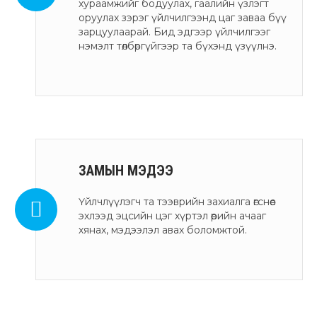
хураамжийг бодуулах, гаалийн үзлэгт
оруулах зэрэг үйлчилгээнд цаг заваа бүү
зарцуулаарай. Бид эдгээр үйлчилгээг
нэмэлт төлбөргүйгээр та бүхэнд үзүүлнэ.
ЗАМЫН МЭДЭЭ
Үйлчлүүлэгч та тээврийн захиалга өгснөөс
эхлээд эцсийн цэг хүртэл өөрийн ачааг
хянах, мэдээлэл авах боломжтой.