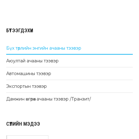
БҮТЭЭГДЭХҮҮН
Бүх төрлийн энгийн ачааны тээвэр
Аюултай ачааны тээвэр
Автомашины тээвэр
Экспортын тээвэр
Дамжин өнгөрөх ачааны тээвэр /Транзит/
СҮҮЛИЙН МЭДЭЭ