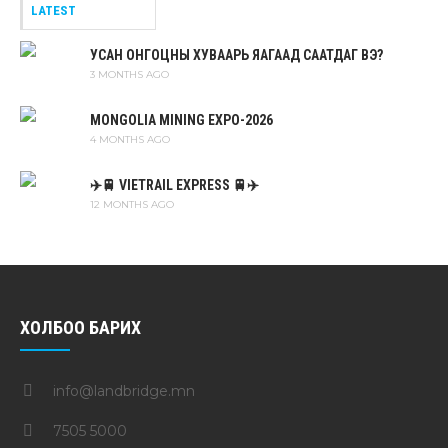
LATEST
УСАН ОНГОЦНЫ ХУВААРЬ ЯАГААД СААТДАГ ВЭ?
3 MONTHS AGO
MONGOLIA MINING EXPO-2026
4 MONTHS AGO
✈️🚆 VIETRAIL EXPRESS 🚆✈️
12 MONTHS AGO
ХОЛБОО БАРИХ
info@landbridge.mn
7505 5000