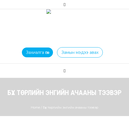
Захиалга өгөх
Замын мэдээ авах
БҮХ ТӨРЛИЙН ЭНГИЙН АЧААНЫ ТЭЭВЭР
Home
/
Бүх төрлийн энгийн ачааны тээвэр