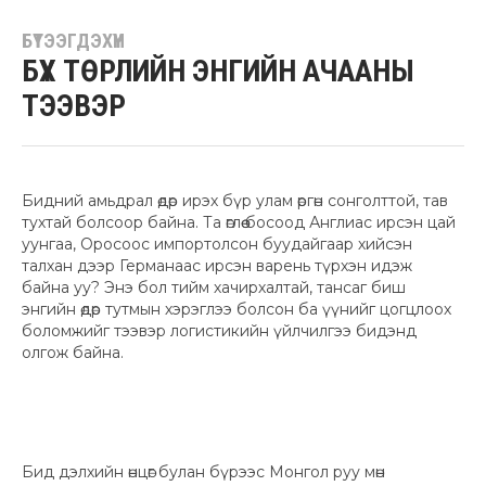
БҮТЭЭГДЭХҮҮН
БҮХ ТӨРЛИЙН ЭНГИЙН АЧААНЫ
ТЭЭВЭР
Бидний амьдрал өдөр ирэх бүр улам өргөн сонголттой, тав
тухтай болсоор байна. Та өглөө босоод Англиас ирсэн цай
уунгаа, Оросоос импортолсон буудайгаар хийсэн
талхан дээр Германаас ирсэн варень түрхэн идэж
байна уу? Энэ бол тийм хачирхалтай, тансаг биш
энгийн өдөр тутмын хэрэглээ болсон ба үүнийг цогцлоох
боломжийг тээвэр логистикийн үйлчилгээ бидэнд
олгож байна.
Бид дэлхийн өнцөг булан бүрээс Монгол руу мөн