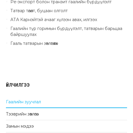
Ре-экспорт болон транзит гаалийн бүрдүүлэлт
Татвар төлөлт, буцаан олголт
АТА Карнэйтэй ачааг хүлээн авах, илгээх
Гаалийн түр горимын бүрдүүлэлт, татварын барьцаа
байршуулах
Гааль татварын зөвлөгөө өгөх
ҮЙЛЧИЛГЭЭ
Гаалийн зуучлал
Тээврийн зөвлөгөө
Замын мэдээ