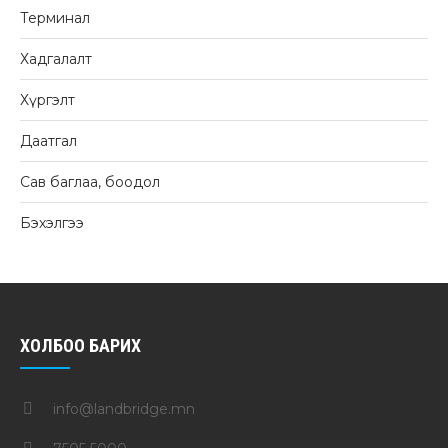
Терминал
Хадгалалт
Хүргэлт
Даатгал
Сав баглаа, боодол
Бэхэлгээ
ХОЛБОО БАРИХ
info@landbridge.mn