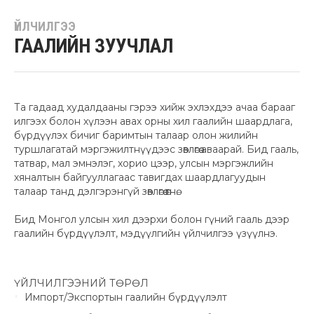
ҮЙЛЧИЛГЭЭ
ГААЛИЙН ЗУУЧЛАЛ
Та гадаад худалдааны гэрээ хийж эхлэхдээ ачаа барааг
илгээх болон хүлээн авах орны хил гаалийн шаардлага,
бүрдүүлэх бичиг баримтын талаар олон жилийн
туршлагатай мэргэжилтнүүдээс зөвлөгөө аваарай. Бид гааль,
татвар, мал эмнэлэг, хорио цээр, улсын мэргэжлийн
хяналтын байгууллагаас тавигдах шаардлагуудын
талаар танд дэлгэрэнгүй зөвлөгөө өгнө.
Бид Монгол улсын хил дээрхи болон гүний гааль дээр
гаалийн бүрдүүлэлт, мэдүүлгийн үйлчилгээ үзүүлнэ.
ҮЙЛЧИЛГЭЭНИЙ ТӨРӨЛ
Импорт/Экспортын гаалийн бүрдүүлэлт