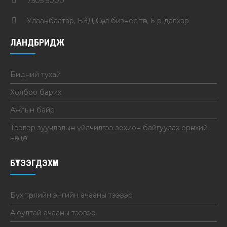
7505 5000
Улаанбаатар, БЗД Сөүл бизнес төв, 6-р давхар
ЛАНДБРИДЖ
Бидний тухай
Холбоо барих
Ажлын байр
Тээвэр зуучлалын үйлчилгээ зохион байгуулах ерөнхий
нөхцөл
БҮТЭЭГДЭХҮҮН
Бүх төрлийн энгийн ачааны тээвэр
Аюултай ачааны тээвэр