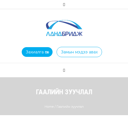
Захиалга өгөх
Замын мэдээ авах
ГААЛИЙН ЗУУЧЛАЛ
Home
/
Гаалийн зуучлал