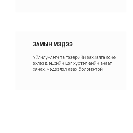
ЗАМЫН МЭДЭЭ
Үйлчлүүлэгч та тээврийн захиалга өгснөөс
эхлээд эцсийн цэг хүртэл өөрийн ачааг
хянах, мэдээлэл авах боломжтой.