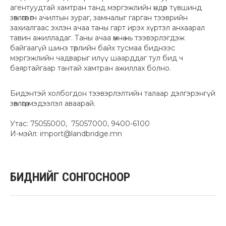
агентуудтай хамтран танд мэргэжлийн өндөр түвшинд
зөвлөгөөг өгч ачилтын зураг, замналыг гарган тээврийн
захиалгаас эхлэн ачаа таны гарт ирэх хүртэл анхаарал
тавин ажилладаг. Таны ачаа өмнө нь тээвэрлэгдэж
байгаагүй шинэ төрлийн байх тусмаа биднээс
мэргэжлийн чадварыг илүү шаарддаг тул бид ч
баяртайгаар тантай хамтран ажиллах болно.
Бидэнтэй холбогдон тээвэрлэлтийн талаар дэлгэрэнгүй
зөвлөгөө, мэдээлэл аваарай.
Утас: 75055000, 75057000, 9400-6100
И-мэйл: import@landbridge.mn
БИДНИЙГ
СОНГОСНООР