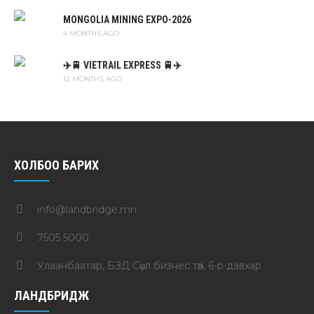
MONGOLIA MINING EXPO-2026
4 MONTHS AGO
✈️🚆 VIETRAIL EXPRESS 🚆✈️
12 MONTHS AGO
ХОЛБОО БАРИХ
info@landbridge.mn
7505 5000
Улаанбаатар, БЗД Сөүл бизнес төв, 6-р давхар
ЛАНДБРИДЖ