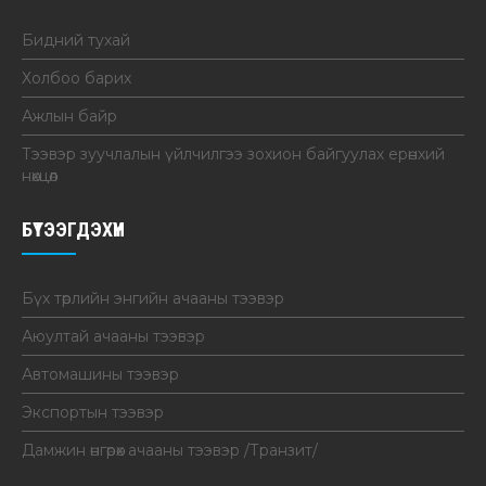
Бидний тухай
Холбоо барих
Ажлын байр
Тээвэр зуучлалын үйлчилгээ зохион байгуулах ерөнхий
нөхцөл
БҮТЭЭГДЭХҮҮН
Бүх төрлийн энгийн ачааны тээвэр
Аюултай ачааны тээвэр
Автомашины тээвэр
Экспортын тээвэр
Дамжин өнгөрөх ачааны тээвэр /Транзит/