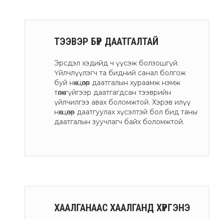
ТЭЭВЭР БҮР ДААТГАЛТАЙ
Эрсдэл хэдийд ч үүсэж болзошгүй.
Үйлчлүүлэгч та бидний санал болгож
буй нөхцөлөөр даатгалын хураамж нэмж
төлөхгүйгээр даатгагдсан тээврийн
үйлчилгээ авах боломжтой. Хэрэв илүү
нөхцөлөөр даатгуулах хүсэлтэй бол бид таны
даатгалын зуучлагч байх боломжтой.
ХААЛГАНААС ХААЛГАНД ХҮРГЭНЭ