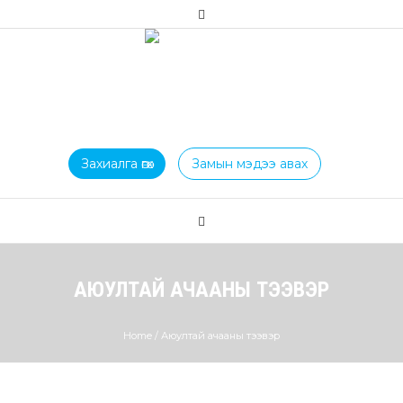
Захиалга өгөх
Замын мэдээ авах
АЮУЛТАЙ АЧААНЫ ТЭЭВЭР
Home
/
Аюултай ачааны тээвэр