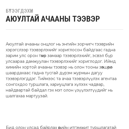
БҮТЭЭГДЭХҮҮН
АЮУЛТАЙ АЧААНЫ ТЭЭВЭР
Аюултай ачааны онцлог нь энгийн зорчигч тээврийн
хэрэгслээр тээвэрлэхийг хориглосон байдгаас гадна
зарим улс орон төмөр замаар тээвэрлэхийг, эсвэл бүр
улсаараа дамжуулан тээвэрлэхийг хориглодог. Иймд
химийн хортой ачааны тээвэр нь олон тооны зөвшөөрөл
шаардахаас гадна тусгай дүрэм журмын дагуу
тээвэрлэгддэг. Тиймээс та ачаа тээвэрлүүлэх агентаа
сонгохдоо туршлага, хариуцлага хүлээх чадвар,
найдвартай байдал гэх мэт олон үзүүлэлтүүдийг нь
шалгахаа мартуузай.
Бид олон улсад байрлах өөрийн итгэмжит туршлагатай