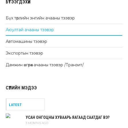
БҮТЭЭГДЭХҮҮН
Бүх төрлийн энгийн ачааны тээвэр
Аюултай ачааны тээвэр
Автомашины тээвэр
Экспортын тээвэр
Дамжин өнгөрөх ачааны тээвэр /Транзит/
СҮҮЛИЙН МЭДЭЭ
LATEST
УСАН ОНГОЦНЫ ХУВААРЬ ЯАГААД СААТДАГ ВЭ?
3 MONTHS AGO