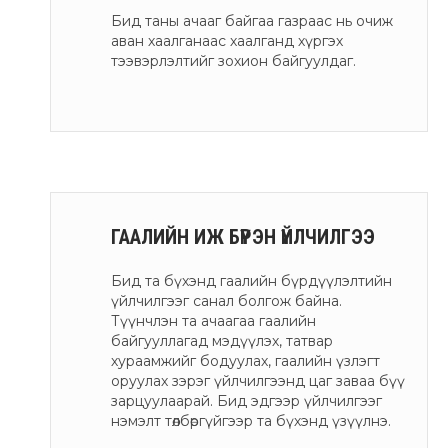
Бид таны ачааг байгаа газраас нь очиж
аван хаалганаас хаалганд хүргэх
тээвэрлэлтийг зохион байгуулдаг.
ГААЛИЙН ИЖ БҮРЭН ҮЙЛЧИЛГЭЭ
Бид та бүхэнд гаалийн бүрдүүлэлтийн
үйлчилгээг санал болгож байна.
Түүнчлэн та ачаагаа гаалийн
байгууллагад мэдүүлэх, татвар
хураамжийг бодуулах, гаалийн үзлэгт
оруулах зэрэг үйлчилгээнд цаг заваа бүү
зарцуулаарай. Бид эдгээр үйлчилгээг
нэмэлт төлбөргүйгээр та бүхэнд үзүүлнэ.