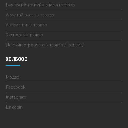
Бүх төрлийн энгийн ачааны тээвэр
Аюултай ачааны тээвэр
Автомашины тээвэр
Экспортын тээвэр
Дамжин өнгөрөх ачааны тээвэр /Транзит/
ХОЛБООС
Мэдээ
Facebook
Instagram
Linkedin