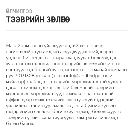
ҮЙЛЧИЛГЭЭ
ТЭЭВРИЙН ЗӨВЛӨГӨӨ
Манай хамт олон үйлчлүүлэгчдийнхээ тээвэр
логистикийн тулгамдсан асуудлуудыг шийдвэрлэж,
үндсэн бизнесдээ анхаарал хандуулах боломж, цаг
хугацааг олгох зорилгоор тээврийн зөвлөгөө өгөх үйлчилгээг
нэвтрүүлээд багагүй хугацааг өнгөрчээ. Та манай компани
руу 70131308 утсаар (эсвэл info@landbridge.mn и-
мэйлээр) холбогдон тээврийн мэргэжилтэнтэй уулзах
цагаа тохироход л хангалттай бөгөөд манай тээврийн
мэргэшсэн мэргэжилтнүүд тохирсон цагтаа танай
оффис дээр очиж тээврийн зөвлөгөөг үнэгүй өгч, өөрсдийн
үйлчилгээг танилцуулахаас гадна та бүхний хүссэн
нөхцөлөөр үнийн саналыг богино хугацаанд боловсруулж
тээврийн үнийн санал хүргүүлж, хамтран ажиллахад
бэлэн байна.