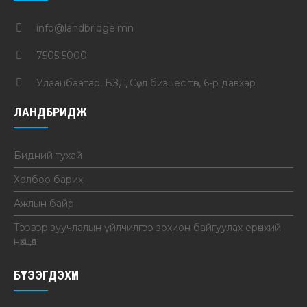
info@landbridge.mn
7505 5000
Улаанбаатар, БЗД Сөүл бизнес төв, 6-р давхар
ЛАНДБРИДЖ
Бидний тухай
Холбоо барих
Ажлын байр
Тээвэр зуучлалын үйлчилгээ зохион байгуулах ерөнхий
нөхцөл
БҮТЭЭГДЭХҮҮН