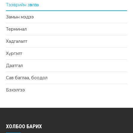
Тээврийн зөвлөгөө
Замын мэдээ
Терминал
Хадгалалт
Хүргэлт
Даатгал
Сав баглаа, боодол
Бэхэлгээ
ХОЛБОО БАРИХ