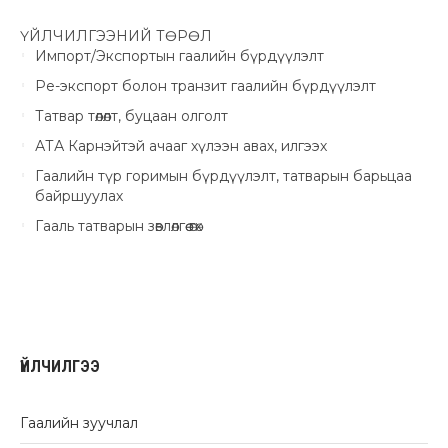
ҮЙЛЧИЛГЭЭНИЙ ТӨРӨЛ
Импорт/Экспортын гаалийн бүрдүүлэлт
Ре-экспорт болон транзит гаалийн бүрдүүлэлт
Татвар төлөлт, буцаан олголт
АТА Карнэйтэй ачааг хүлээн авах, илгээх
Гаалийн түр горимын бүрдүүлэлт, татварын барьцаа
байршуулах
Гааль татварын зөвлөлгөө өгөх
ҮЙЛЧИЛГЭЭ
Гаалийн зуучлал