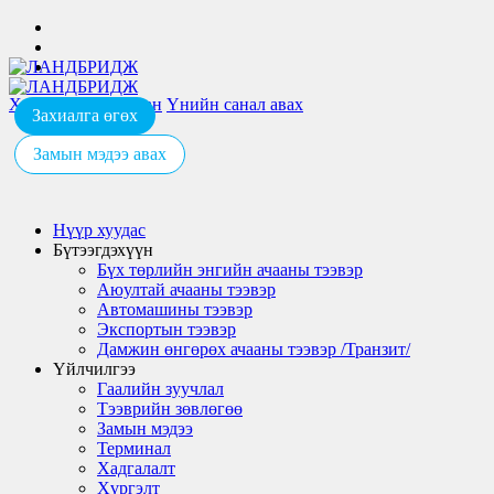
Хэрэглэгчийн булан
Үнийн санал авах
Захиалга өгөх
Замын мэдээ авах
Нүүр хуудас
Бүтээгдэхүүн
Бүх төрлийн энгийн ачааны тээвэр
Аюултай ачааны тээвэр
Автомашины тээвэр
Экспортын тээвэр
Дамжин өнгөрөх ачааны тээвэр /Транзит/
Үйлчилгээ
Гаалийн зуучлал
Тээврийн зөвлөгөө
Замын мэдээ
Терминал
Хадгалалт
Хүргэлт