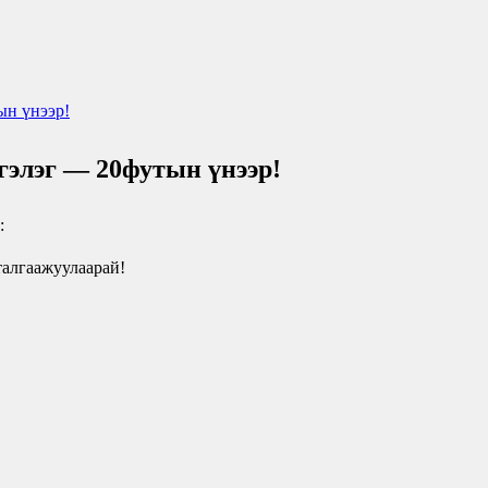
гэлэг — 20футын үнээр!
:
талгаажуулаарай!