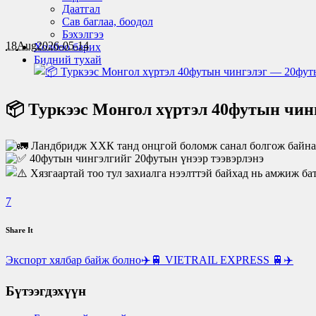
Даатгал
Сав баглаа, боодол
Бэхэлгээ
18
Aug
2026-05-14
Холбоо барих
Бидний тухай
📦 Туркээс Монгол хүртэл 40футын чин
Ландбридж ХХК танд онцгой боломж санал болгож байна
40футын чингэлгийг 20футын үнээр тээвэрлэнэ
Хязгаартай тоо тул захиалга нээлттэй байхад нь амжиж ба
7
Share It
Экспорт хялбар байж болно
✈️🚆 VIETRAIL EXPRESS 🚆✈️
Бүтээгдэхүүн