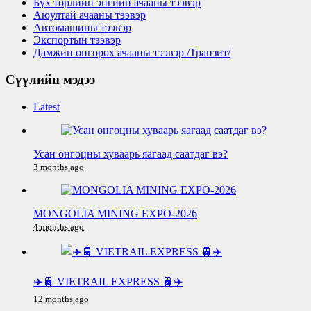
Бүх төрлийн энгийн ачааны тээвэр
Аюултай ачааны тээвэр
Автомашины тээвэр
Экспортын тээвэр
Дамжин өнгөрөх ачааны тээвэр /Транзит/
Сүүлийн мэдээ
Latest
Усан онгоцны хуваарь яагаад саатдаг вэ?
3 months ago
MONGOLIA MINING EXPO-2026
4 months ago
✈️🚆 VIETRAIL EXPRESS 🚆✈️
12 months ago