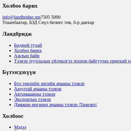
Холбоо барих
info@landbridge.mn
7505 5000
Улаанбаатар, БЗД Сөүл бизнес төв, 6-р давхар
Ландбридж
Бидний тухай
Холбоо барих
Ажлын байр
Тээвэр зуучлалын үйлчилгээ зохион байгуулах ерөнхий 
Бүтээгдэхүүн
Бүх төрлийн энгийн ачааны тээвэр
Аюултай ачааны тээвэр
Автомашины тээвэр
Экспортын тээвэр
Дамжин өнгөрөх ачааны тээвэр /Транзит/
Холбоос
Мэдээ