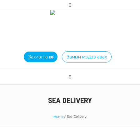
Захиалга өгөх
Замын мэдээ авах
SEA DELIVERY
Home
/
Sea Delivery