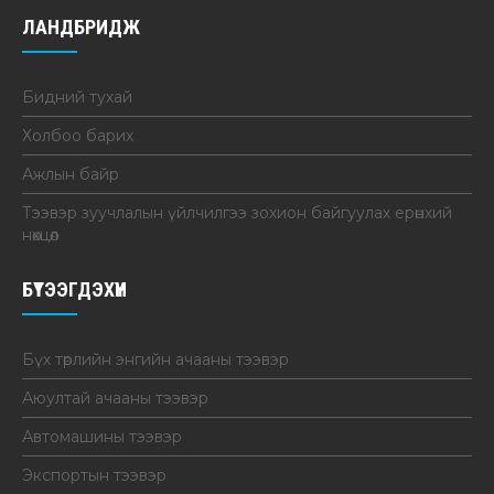
ЛАНДБРИДЖ
Бидний тухай
Холбоо барих
Ажлын байр
Тээвэр зуучлалын үйлчилгээ зохион байгуулах ерөнхий
нөхцөл
БҮТЭЭГДЭХҮҮН
Бүх төрлийн энгийн ачааны тээвэр
Аюултай ачааны тээвэр
Автомашины тээвэр
Экспортын тээвэр