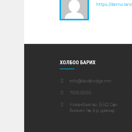
https://demo.lan
ХОЛБОО БАРИХ
info@landbridge.mn
7505 5000
Улаанбаатар, БЗД Сөүл
бизнес төв, 6-р давхар