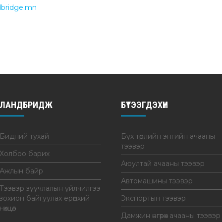
dbridge.mn
ЛАНДБРИДЖ
БҮТЭЭГДЭХҮҮН
Бидний тухай
Бүх төрлийн энгийн ачааны
тээвэр
Холбоо барих
Аюултай ачааны тээвэр
Ажлын байр
Автомашины тээвэр
Тээвэр зуучлалын үйлчилгээ
зохион байгуулах ерөнхий
Экспортын тээвэр
нөхцөл
Дамжин өнгөрөх ачааны тээвэр