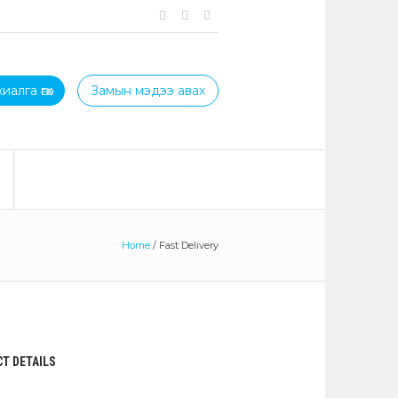
иалга өгөх
Замын мэдээ авах
Home
/
Fast Delivery
T DETAILS