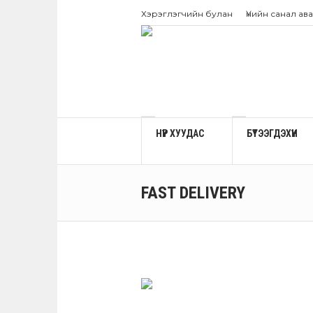
Хэрэглэгчийн булан
Үнийн санал ава
НҮҮР ХУУДАС
БҮТЭЭГДЭХҮҮН
FAST DELIVERY