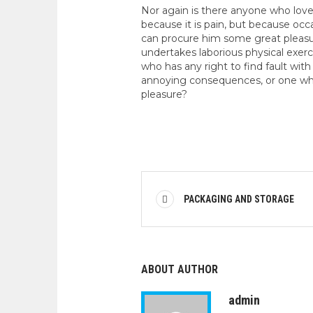
Nor again is there anyone who loves 
because it is pain, but because occ
can procure him some great pleasure
undertakes laborious physical exer
who has any right to find fault wi
annoying consequences, or one who
pleasure?
PACKAGING AND STORAGE
ABOUT AUTHOR
admin