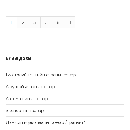
1
2
3
…
6
БҮТЭЭГДЭХҮҮН
Бүх төрлийн энгийн ачааны тээвэр
Аюултай ачааны тээвэр
Автомашины тээвэр
Экспортын тээвэр
Дамжин өнгөрөх ачааны тээвэр /Транзит/