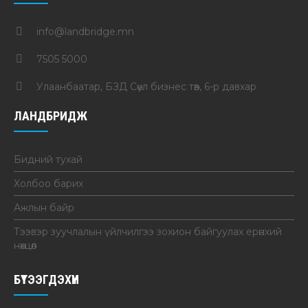
info@landbridge.mn
7505 5000
Улаанбаатар, БЗД Сөүл бизнес төв, 6-р давхар
ЛАНДБРИДЖ
Бидний тухай
Холбоо барих
Ажлын байр
Тээвэр зуучлалын үйлчилгээ зохион байгуулах ерөнхий
нөхцөл
БҮТЭЭГДЭХҮҮН