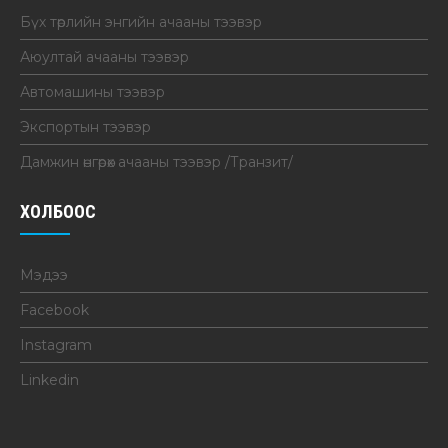
Бүх төрлийн энгийн ачааны тээвэр
Аюултай ачааны тээвэр
Автомашины тээвэр
Экспортын тээвэр
Дамжин өнгөрөх ачааны тээвэр /Транзит/
ХОЛБООС
Мэдээ
Facebook
Instagram
Linkedin