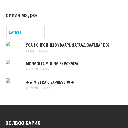
СҮҮЛИЙН МЭДЭЭ
LATEST
УСАН ОНГОЦНЫ ХУВААРЬ ЯАГААД СААТДАГ ВЭ?
3 MONTHS AGO
MONGOLIA MINING EXPO-2026
4 MONTHS AGO
✈️🚆 VIETRAIL EXPRESS 🚆✈️
12 MONTHS AGO
ХОЛБОО БАРИХ