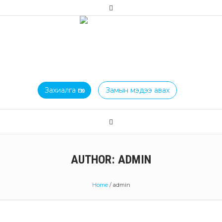
Захиалга өгөх
Замын мэдээ авах
AUTHOR:
ADMIN
Home
/
admin