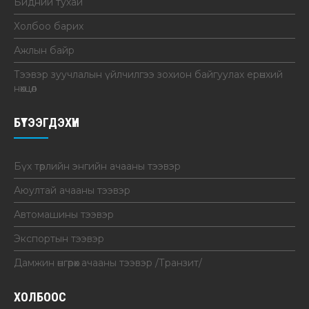
Бидний тухай
Холбоо барих
Ажлын байр
Тээвэр зуучлалын үйлчилгээ зохион байгуулах ерөнхий
нөхцөл
БҮТЭЭГДЭХҮҮН
Бүх төрлийн энгийн ачааны тээвэр
Аюултай ачааны тээвэр
Автомашины тээвэр
Экспортын тээвэр
Дамжин өнгөрөх ачааны тээвэр /Транзит/
ХОЛБООС