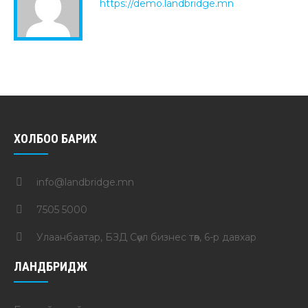
https://demo.landbridge.mn
ХОЛБОО БАРИХ
info@landbridge.mn
7505 5000
Улаанбаатар, БЗД Сөүл бизнес төв, 6-р давхар
ЛАНДБРИДЖ