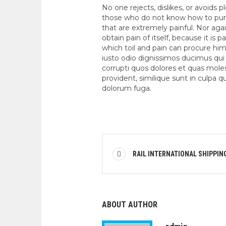
No one rejects, dislikes, or avoids p
those who do not know how to pur
that are extremely painful. Nor aga
obtain pain of itself, because it is
which toil and pain can procure hi
iusto odio dignissimos ducimus qui
corrupti quos dolores et quas moles
provident, similique sunt in culpa qu
dolorum fuga.
RAIL INTERNATIONAL SHIPPIN
ABOUT AUTHOR