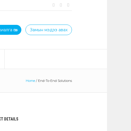
иалга өгөх
Замын мэдээ авах
Home
/
End-To-End Solutions
T DETAILS