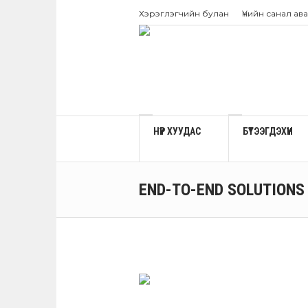
Хэрэглэгчийн булан
Үнийн санал ава
НҮҮР ХУУДАС
БҮТЭЭГДЭХҮҮН
END-TO-END SOLUTIONS