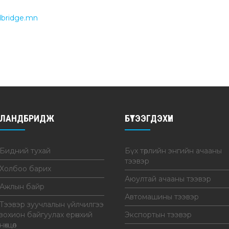
dbridge.mn
ЛАНДБРИДЖ
БҮТЭЭГДЭХҮҮН
Бидний тухай
Бүх төрлийн энгийн ачааны
тээвэр
Холбоо барих
Аюултай ачааны тээвэр
Ажлын байр
Автомашины тээвэр
Тээвэр зуучлалын үйлчилгээ
зохион байгуулах ерөнхий
Экспортын тээвэр
нөхцөл