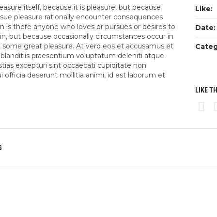
leasure itself, because it is pleasure, but because
Like:
sue pleasure rationally encounter consequences
in is there anyone who loves or pursues or desires to
Date:
 pain, but because occasionally circumstances occur in
m some great pleasure. At vero eos et accusamus et
Categ
 blanditiis praesentium voluptatum deleniti atque
tias excepturi sint occaecati cupiditate non
i officia deserunt mollitia animi, id est laborum et
LIKE T
G