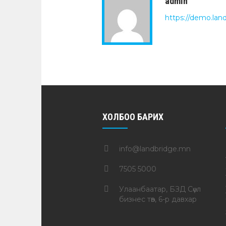
admin
https://demo.lan
ХОЛБОО БАРИХ
info@landbridge.mn
7505 5000
Улаанбаатар, БЗД Сөүл
бизнес төв, 6-р давхар