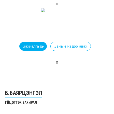
Захиалга өгөх
Замын мэдээ авах
Б.БАЯРЦЭНГЭЛ
ГҮЙЦЭТГЭХ ЗАХИРАЛ