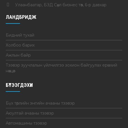
Улаанбаатар, БЗД Сөүл бизнес төв, 6-р давхар
ЛАНДБРИДЖ
Бидний тухай
Холбоо барих
Ажлын байр
Тээвэр зуучлалын үйлчилгээ зохион байгуулах ерөнхий
нөхцөл
БҮТЭЭГДЭХҮҮН
Бүх төрлийн энгийн ачааны тээвэр
Аюултай ачааны тээвэр
Автомашины тээвэр