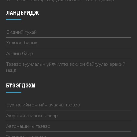
ЛАНДБРИДЖ
Бидний тухай
Холбоо барих
Ажлын байр
Тээвэр зуучлалын үйлчилгээ зохион байгуулах ерөнхий
нөхцөл
БҮТЭЭГДЭХҮҮН
Бүх төрлийн энгийн ачааны тээвэр
Аюултай ачааны тээвэр
Автомашины тээвэр