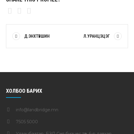
Д.ЭНХТҮВШИН
Л.УРАНЦЭЦЭГ
ХОЛБОО БАРИХ
info@landbridge.mn
7505 5000
Улаанбаатар, БЗД Сөүл бизнес төв, 6-р давхар