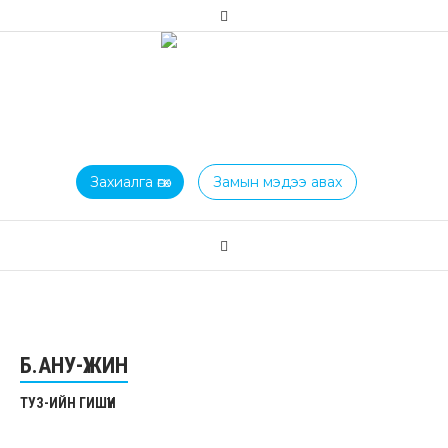
Захиалга өгөх
Замын мэдээ авах
Б.АНУ-ҮЖИН
ТУЗ-ИЙН ГИШҮҮН