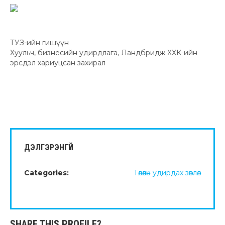
ТУЗ-ийн гишүүн
Хуульч, бизнесийн удирдлага, Ландбридж ХХК-ийн
эрсдэл хариуцсан захирал
ДЭЛГЭРЭНГҮЙ
Categories:
Төлөөлөн удирдах зөвлөл
SHARE THIS PROFILE?