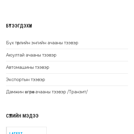
БҮТЭЭГДЭХҮҮН
Бүх төрлийн энгийн ачааны тээвэр
Аюултай ачааны тээвэр
Автомашины тээвэр
Экспортын тээвэр
Дамжин өнгөрөх ачааны тээвэр /Транзит/
СҮҮЛИЙН МЭДЭЭ
LATEST