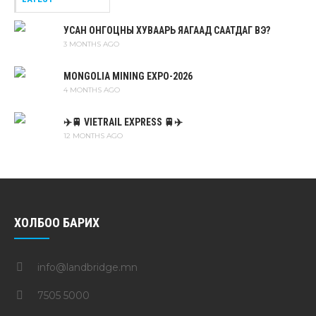
УСАН ОНГОЦНЫ ХУВААРЬ ЯАГААД СААТДАГ ВЭ?
3 MONTHS AGO
MONGOLIA MINING EXPO-2026
4 MONTHS AGO
✈️🚆 VIETRAIL EXPRESS 🚆✈️
12 MONTHS AGO
ХОЛБОО БАРИХ
info@landbridge.mn
7505 5000