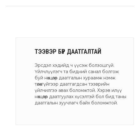
ТЭЭВЭР БҮР ДААТГАЛТАЙ
Эрсдэл хэдийд ч үүсэж болзошгүй.
Үйлчлүүлэгч та бидний санал болгож
буй нөхцөлөөр даатгалын хураамж нэмж
төлөхгүйгээр даатгагдсан тээврийн
үйлчилгээ авах боломжтой. Хэрэв илүү
нөхцөлөөр даатгуулах хүсэлтэй бол бид таны
даатгалын зуучлагч байх боломжтой.