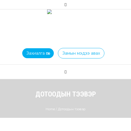
Захиалга өгөх
Замын мэдээ авах
ДОТООДЫН ТЭЭВЭР
Home
/
Дотоодын тээвэр