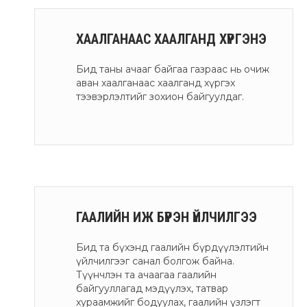
ХААЛГАНААС ХААЛГАНД ХҮРГЭНЭ
Бид таны ачааг байгаа газраас нь очиж
аван хаалганаас хаалганд хүргэх
тээвэрлэлтийг зохион байгуулдаг.
ГААЛИЙН ИЖ БҮРЭН ҮЙЛЧИЛГЭЭ
Бид та бүхэнд гаалийн бүрдүүлэлтийн
үйлчилгээг санал болгож байна.
Түүнчлэн та ачаагаа гаалийн
байгууллагад мэдүүлэх, татвар
хураамжийг бодуулах, гаалийн үзлэгт