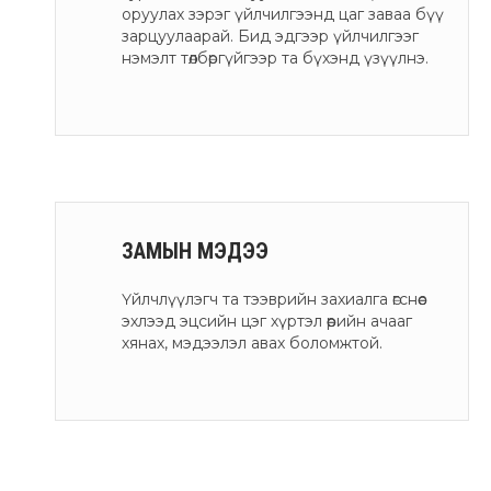
оруулах зэрэг үйлчилгээнд цаг заваа бүү
зарцуулаарай. Бид эдгээр үйлчилгээг
нэмэлт төлбөргүйгээр та бүхэнд үзүүлнэ.
ЗАМЫН МЭДЭЭ
Үйлчлүүлэгч та тээврийн захиалга өгснөөс
эхлээд эцсийн цэг хүртэл өөрийн ачааг
хянах, мэдээлэл авах боломжтой.