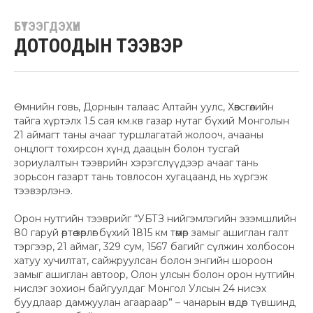
БҮТЭЭГДЭХҮҮН
ДОТООДЫН ТЭЭВЭР
Өмнийн говь, Дорнын талаас Алтайн уулс, Хөвсгөлийн
тайга хүртэлх 1.5 сая км.кв газар нутаг бүхий Монголын
21 аймагт таны ачааг туршлагатай жолооч, ачааны
онцлогт тохирсон хүнд даацын болон тусгай
зориулалтын тээврийн хэрэгслүүдээр ачааг тань
зорьсон газарт тань товлосон хугацаанд нь хүргэж
тээвэрлэнэ.
Орон нутгийн тээврийг “УБТЗ нийгэмлэгийн эзэмшлийн
80 гаруй өртөө зөрлөг бүхий 1815 км төмөр замыг ашиглан галт
тэргээр, 21 аймаг, 329 сум, 1567 багийг сүлжин холбосон
хатуу хучилтат, сайжруулсан болон энгийн шороон
замыг ашиглан автоор, Олон улсын болон орон нутгийн
нислэг зохион байгуулдаг Монгол Улсын 24 нисэх
буудлаар дамжуулан агаараар” – чанарын өндөр түвшинд