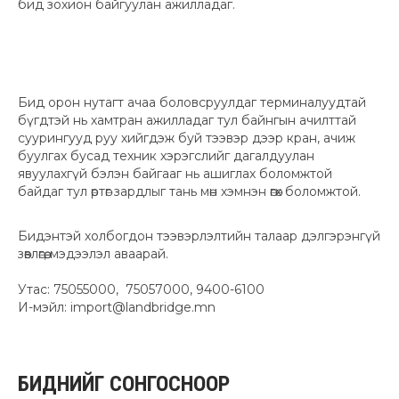
бид зохион байгуулан ажилладаг.
Бид орон нутагт ачаа боловсруулдаг терминалуудтай
бүгдтэй нь хамтран ажилладаг тул байнгын ачилттай
суурингууд руу хийгдэж буй тээвэр дээр кран, ачиж
буулгах бусад техник хэрэгслийг дагалдуулан
явуулахгүй бэлэн байгааг нь ашиглах боломжтой
байдаг тул өртөг зардлыг тань мөн хэмнэн өгөх боломжтой.
Бидэнтэй холбогдон тээвэрлэлтийн талаар дэлгэрэнгүй
зөвлөгөө, мэдээлэл аваарай.
Утас: 75055000, 75057000, 9400-6100
И-мэйл: import@landbridge.mn
БИДНИЙГ
СОНГОСНООР