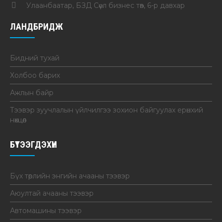
Улаанбаатар, БЗД Сөүл бизнес төв, 6-р давхар
ЛАНДБРИДЖ
Бидний тухай
Холбоо барих
Ажлын байр
Тээвэр зуучлалын үйлчилгээ зохион байгуулах ерөнхий
нөхцөл
БҮТЭЭГДЭХҮҮН
Бүх төрлийн энгийн ачааны тээвэр
Аюултай ачааны тээвэр
Автомашины тээвэр