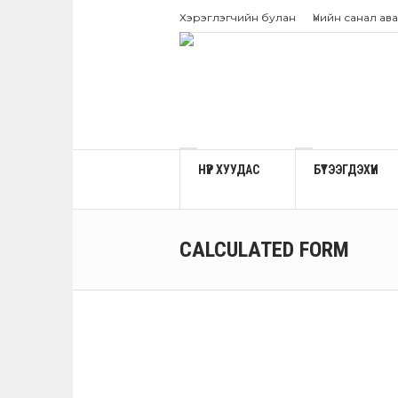
Хэрэглэгчийн булан
Үнийн санал ава
НҮҮР ХУУДАС
БҮТЭЭГДЭХҮҮН
CALCULATED FORM