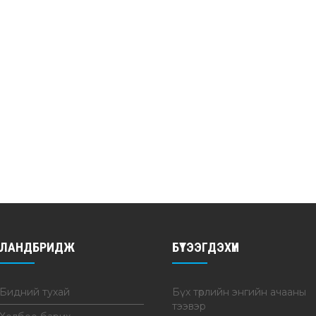
ЛАНДБРИДЖ
БҮТЭЭГДЭХҮҮН
Бидний тухай
Бүх төрлийн энгийн ачааны
тээвэр