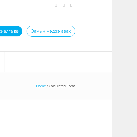
иалга өгөх
Замын мэдээ авах
Home
/
Calculated Form